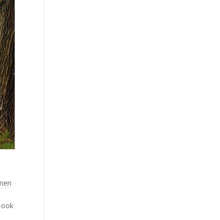
 men
m
r ook