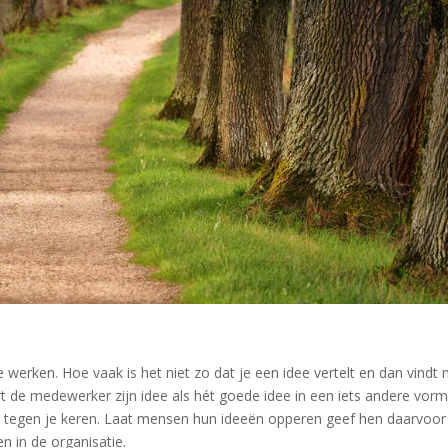
werken. Hoe vaak is het niet zo dat je een idee vertelt en dan vindt
t de medewerker zijn idee als hét goede idee in een iets andere vor
t tegen je keren. Laat mensen hun ideeën opperen geef hen daarvoo
n in de organisatie.