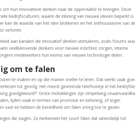
ns om hun innovatieve denken naar de oppervlakte te brengen. Deze
ionele bedrijfsculturen, waarin de inbreng van nieuwe ideeën beperkt is 
r kan de waarde van het idee blokkeren en het enthousiasme van d
o verloren.
nheid aan kanalen die innovatief denken stimuleren, zoals forums waa
rin veelbelovende denkers voor nieuwe inzichten zorgen, interne
ongere medewerkers hun kennis van nieuwe technologie delen.
lig om te falen
uten te maken en op die manier sneller te leren. Dat werkt vaak goe
verliezen tot gevolg. Het meest gevreesde telefoontje in het bedrijfsl
issing goedgekeurd?” Grote mislukkingen zijn simpelweg onaanvaardb
len, lijden vaak in termen van promotie en beloning, of erger.
alen vast en hebben de bereidheid om falen vroeg toe te geven.
ingen die slagen. Ze herkennen het soort falen dat uiteindelijk tot