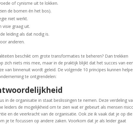
oede of cynisme uit te lokken.
e zien de bomen én het bos).
gie niet werkt.
visie graag uit.
leiding als dat nodig is.
voor anderen.
aliteiten beschikt om grote transformaties te beheren? Dan trekken
op zich niets mis mee, maar in de praktijk blijkt dat het succes van ee
eze van binnenuit wordt geleid. De volgende 10 principes kunnen help
e onderneming te ontgrendelen:
antwoordelijkheid
aus in de organisatie in staat beslissingen te nemen. Deze verdeling v
he leiders de mogelijkheid om te zien wat er gebeurt als mensen risico
tie en de veerkracht van de organisatie. Ook zie ik vaak dat je op die
om je te focussen op andere zaken. Voorkom dat je als leider gaat