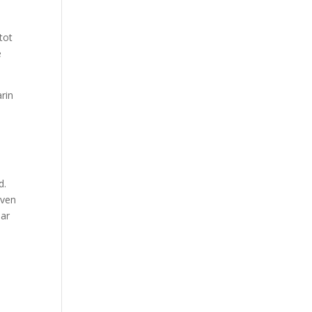
tot
e
rin
d.
even
aar