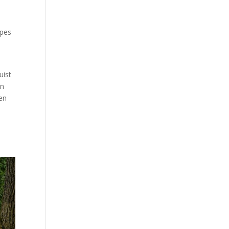
ipes
uist
jn
en