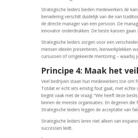
Strategische leiders bieden medewerkers de ka
benadering verschilt duidelijk van die van tradit
de directe manager van een persoon. De manage
innovator onderdrukken. De beste kansen gaan z
Strategische leiders zorgen voor een verscheide
mensen ideeën presenteren, leerwerkplekken waa
cursussen of omgekeerde mentoring – waarbij j
Principe 4: Maak het vei
Veel bedrijven staan hun medewerkers toe om fo
Totdat er echt iets ernstig fout gaat, met echte 
begint vaak met de vraag: “Wie heeft deze besl
binnen de meeste organisaties. En degenen die fa
Strategische leiders leggen de acceptatie van f
Strategische leiders leren niet alleen van inspann
successen leidt.