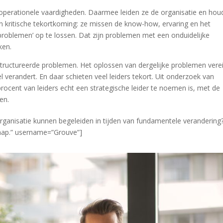
operationele vaardigheden. Daarmee leiden ze de organisatie en ho
n kritische tekortkoming: ze missen de know-how, ervaring en het
problemen’ op te lossen. Dat zijn problemen met een onduidelijke
ken.
structureerde problemen. Het oplossen van dergelijke problemen vere
erandert. En daar schieten veel leiders tekort. Uit onderzoek van
rocent van leiders echt een strategische leider te noemen is, met de
en.
 organisatie kunnen begeleiden in tijden van fundamentele verandering
schap.” username=”Grouve”]