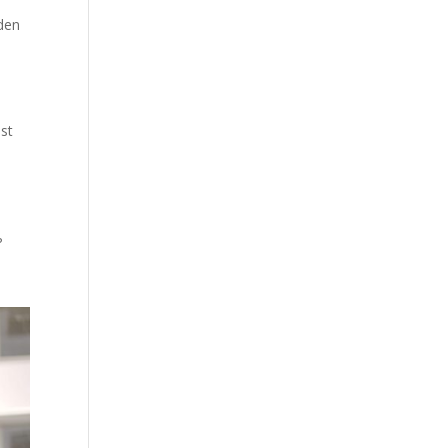
uden
ist
?