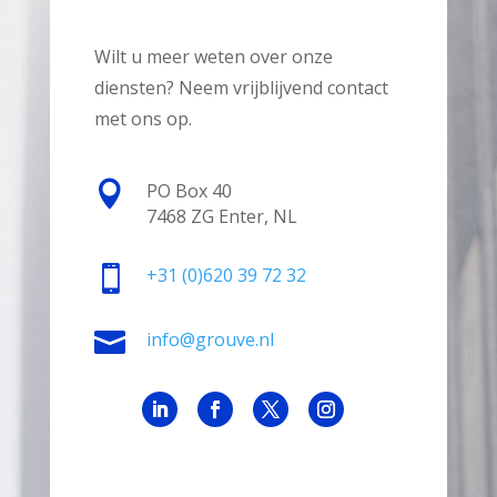
Wilt u meer weten over onze
diensten? Neem vrijblijvend contact
met ons op.

PO Box 40
7468 ZG Enter, NL

+31
(0)620 39 72 32

info@grouve.nl