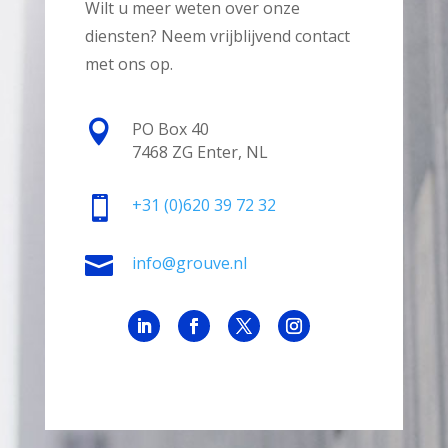
Wilt u meer weten over onze
diensten? Neem vrijblijvend contact
met ons op.

PO Box 40
7468 ZG Enter, NL

+31
(0)620 39 72 32

info@grouve.nl