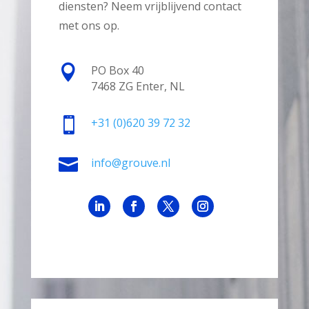
diensten? Neem vrijblijvend contact
met ons op.

PO Box 40
7468 ZG Enter, NL

+31
(0)620 39 72 32

info@grouve.nl