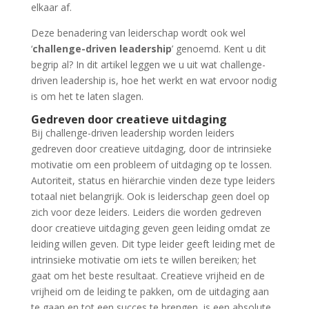
elkaar af.
Deze benadering van leiderschap wordt ook wel
‘
challenge-driven leadership
’ genoemd. Kent u dit
begrip al? In dit artikel leggen we u uit wat challenge-
driven leadership is, hoe het werkt en wat ervoor nodig
is om het te laten slagen.
Gedreven door creatieve uitdaging
Bij challenge-driven leadership worden leiders
gedreven door creatieve uitdaging, door de intrinsieke
motivatie om een probleem of uitdaging op te lossen.
Autoriteit, status en hiërarchie vinden deze type leiders
totaal niet belangrijk. Ook is leiderschap geen doel op
zich voor deze leiders. Leiders die worden gedreven
door creatieve uitdaging geven geen leiding omdat ze
leiding willen geven. Dit type leider geeft leiding met de
intrinsieke motivatie om iets te willen bereiken; het
gaat om het beste resultaat. Creatieve vrijheid en de
vrijheid om de leiding te pakken, om de uitdaging aan
te gaan en tot een succes te brengen, is een absolute