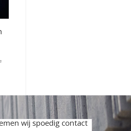
n
e
nemen wij spoedig contact