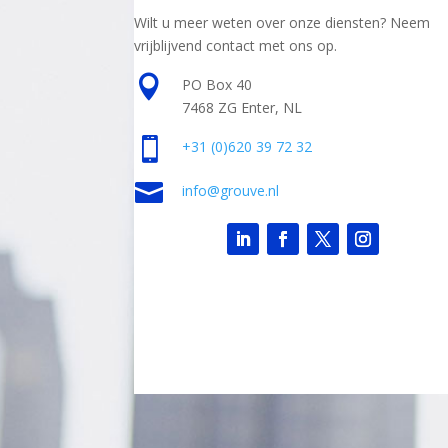
Wilt u meer weten over onze diensten? Neem
vrijblijvend contact met ons op.

PO Box 40
7468 ZG Enter, NL

+31
(0)620 39 72 32

info@grouve.nl