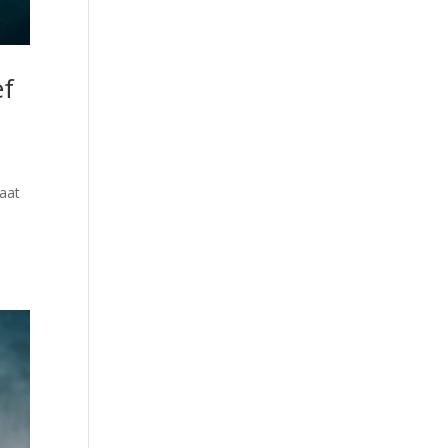
ef
gaat