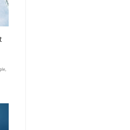
t
ple,