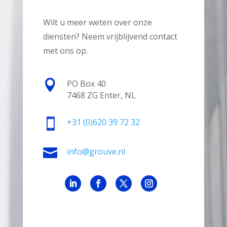
Wilt u meer weten over onze
diensten? Neem vrijblijvend contact
met ons op.

PO Box 40
7468 ZG Enter, NL

+31
(0)620 39 72 32

info@grouve.nl