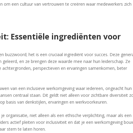
lpen om een cultuur van vertrouwen te creëren waar medewerkers zich
eit: Essentiële ingrediënten voor
een buzzwoord; het is een cruciaal ingrediënt voor succes. Deze gener
 aan geleerd, en ze brengen deze waarde mee naar hun leiderschap. Ze
nde achtergronden, perspectieven en ervaringen samenkomen, beter
bouwen van een inclusieve werkomgeving waar iedereen, ongeacht hun
nsen centraal staan. Dit geldt niet alleen voor zichtbare diversiteit z
it op basis van denkstijlen, ervaringen en werkvoorkeuren.
en je organisatie, niet alleen als een ethische verplichting, maar als een
iders actief pleiten voor inclusiviteit en dat je een werkomgeving bou
haar stem te laten horen.