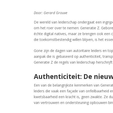
Door: Gerard Grouve
De wereld van leiderschap ondergaat een ingrij
om het roer over te nemen: Generatie Z. Geboren
échte digital natives, maar ze brengen ook een
die toekomstbestendig willen blijven, is het ess
Gone zijn de dagen van autoritaire leiders en t
aanpak die is gebaseerd op authenticiteit, trans
Generatie Z de regels van leiderschap herschri
Authenticiteit: De nieu
Een van de belangrijkste kenmerken van Generatie 
leiders die vaak een façade van onfeilbaarheid e
kwetsbaarheid een kracht is, geen zwakte. Ze d
van vertrouwen en ondersteuning opbouwen bi