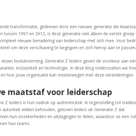
pende transformatie, gedreven door een nieuwe generatie die klaarsta
 tussen 1997 en 2012, is deze generatie niet alleen de eerste groep
 compleet nieuwe benadering van leiderschap met zich mee. Voor bedr
entieel om deze verschuiving te begrijpen en zich hierop aan te passen
op-down besluitvorming. Generatie Z leiders geven de voorkeur aan ee
parantie, inclusiviteit en technologie. In deze blog onderzoeken we ho
jft en hoe jouw organisatie kan meebewegen met deze veranderingen.
we maatstaf voor leiderschap
Z leiders is hun nadruk op authenticiteit. In tegenstelling tot traditi
n autoriteit wilden behouden, geloven leiders uit Generatie Z dat
urven hun onzekerheden en uitdagingen te delen, waardoor ze een cul
nnen hun teams.