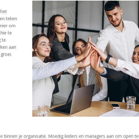
 het
een teken
anier om
hie te
g te
rken aan
 groei.
de binnen je organisatie. Moedig leiders en managers aan om open te 