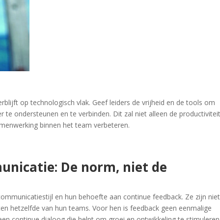
erblijft op technologisch vlak. Geef leiders de vrijheid en de tools om
te ondersteunen en te verbinden. Dit zal niet alleen de productivitei
menwerking binnen het team verbeteren.
nicatie: De norm, niet de
ommunicatiestijl en hun behoefte aan continue feedback. Ze zijn nie
ten hetzelfde van hun teams. Voor hen is feedback geen eenmalige
en continue dialoog die helpt om groei en ontwikkeling te stimuleren