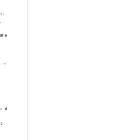
en
t
atie
ich
acht
ze