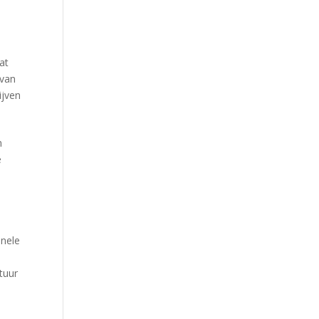
at
 van
ijven
.
n
e
onele
tuur