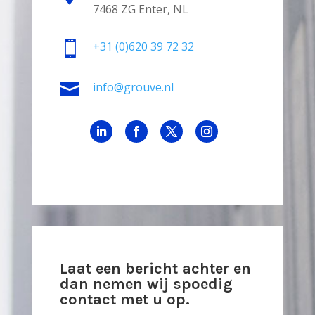
7468 ZG Enter, NL

+31
(0)620 39 72 32

info@grouve.nl
Laat een bericht achter en
dan nemen wij spoedig
contact met u op.