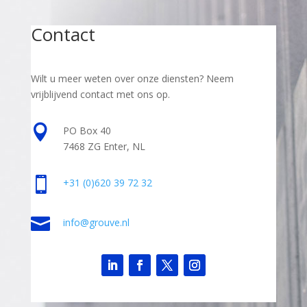
Contact
Wilt u meer weten over onze diensten? Neem
vrijblijvend contact met ons op.

PO Box 40
7468 ZG Enter, NL

+31
(0)620 39 72 32

info@grouve.nl