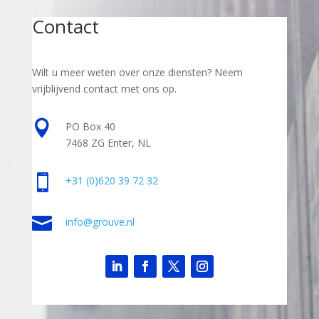
Contact
Wilt u meer weten over onze diensten? Neem
vrijblijvend contact met ons op.

PO Box 40
7468 ZG Enter, NL

+31
(0)620 39 72 32

info@grouve.nl