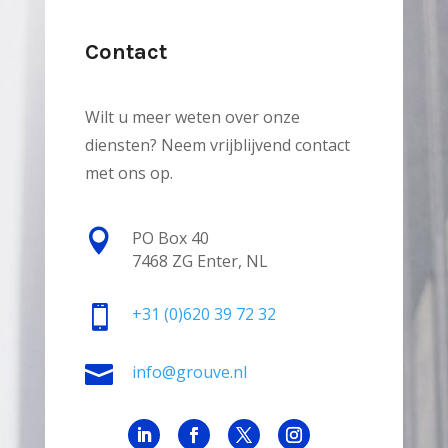
Contact
Wilt u meer weten over onze
diensten? Neem vrijblijvend contact
met ons op.

PO Box 40
7468 ZG Enter, NL

+31
(0)620 39 72 32

info@grouve.nl