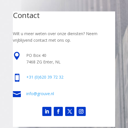
Contact
Wilt u meer weten over onze diensten? Neem
vrijblijvend contact met ons op.

PO Box 40
7468 ZG Enter, NL

+31
(0)620 39 72 32

info@grouve.nl