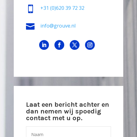

+31
(0)620 39 72 32

info@grouve.nl
Laat een bericht achter en
dan nemen wij spoedig
contact met u op.