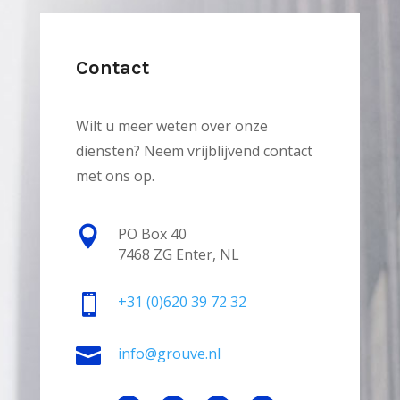
Contact
Wilt u meer weten over onze
diensten? Neem vrijblijvend contact
met ons op.

PO Box 40
7468 ZG Enter, NL

+31
(0)620 39 72 32

info@grouve.nl