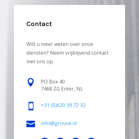
Contact
Wilt u meer weten over onze
diensten? Neem vrijblijvend contact
met ons op.

PO Box 40
7468 ZG Enter, NL

+31
(0)620 39 72 32

info@grouve.nl